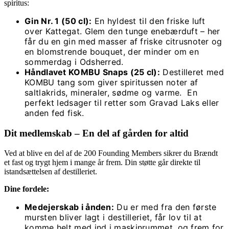
spiritus:
Gin Nr. 1 (50 cl):
En hyldest til den friske luft
over Kattegat. Glem den tunge enebærduft – her
får du en gin med masser af friske citrusnoter og
en blomstrende bouquet, der minder om en
sommerdag i Odsherred.
Håndlavet KOMBU Snaps (25 cl):
Destilleret med
KOMBU tang som giver spiritussen noter af
saltlakrids, mineraler, sødme og varme. En
perfekt ledsager til retter som Gravad Laks eller
anden fed fisk.
Dit medlemskab – En del af gården for altid
Ved at blive en del af de 200 Founding Members sikrer du Brændt
et fast og trygt hjem i mange år frem. Din støtte går direkte til
istandsættelsen af destilleriet.
Dine fordele:
Medejerskab i ånden:
Du er med fra den første
mursten bliver lagt i destilleriet, får lov til at
komme helt med ind i maskinrummet, og frem for