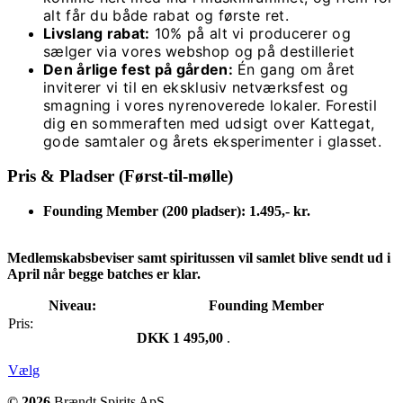
alt får du både rabat og første ret.
Livslang rabat:
10% på alt vi producerer og
sælger via vores webshop og på destilleriet
Den årlige fest på gården:
Én gang om året
inviterer vi til en eksklusiv netværksfest og
smagning i vores nyrenoverede lokaler. Forestil
dig en sommeraften med udsigt over Kattegat,
gode samtaler og årets eksperimenter i glasset.
Pris & Pladser (Først-til-mølle)
Founding Member (200 pladser): 1.495,- kr.
Medlemskabsbeviser samt spiritussen vil samlet blive sendt ud i
April når begge batches er klar.
Founding Member
DKK 1 495,00
.
Vælg
© 2026
Brændt Spirits ApS